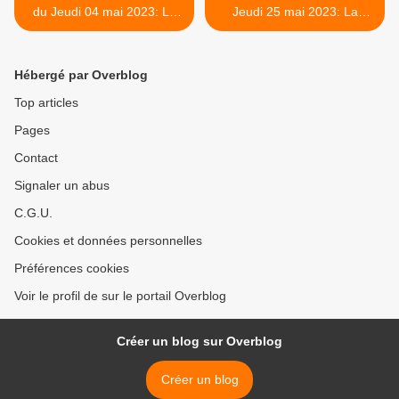
du Jeudi 04 mai 2023: La
Jeudi 25 mai 2023: La
Confrérie des Charitables
cornemuse du 13ème
de St Eloi.
siècle à nos jours >
Hébergé par Overblog
Top articles
Pages
Contact
Signaler un abus
C.G.U.
Cookies et données personnelles
Préférences cookies
Voir le profil de sur le portail Overblog
Créer un blog sur Overblog
Créer un blog