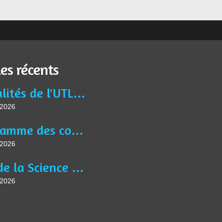
les récents
Actualités de l'UTL Jean BURIDAN
t 2026
Programme des conférences, des activités et ateliers de l'année universitaire 2025-2026
t 2026
Fête de la Science à Liévin le jeudi 8 octobre à 9h30, sur le thème " Saveurs Savantes ".
t 2026