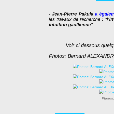
-
Jean-Pierre Pakula
a égalem
les travaux de recherche : "
l’
i
intuition gaullienne"
.
Voir ci dessous quel
Photos: Bernard ALEXAND
Photos