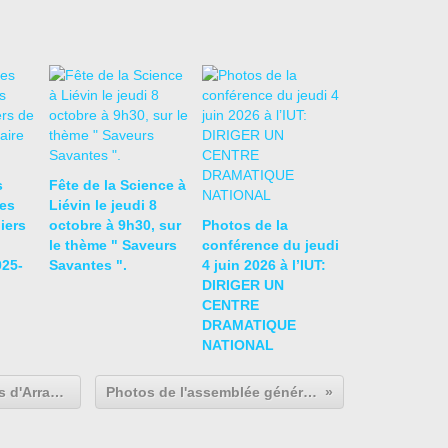
s
Fête de la Science à
es
Liévin le jeudi 8
liers
octobre à 9h30, sur
Photos de la
le thème " Saveurs
conférence du jeudi
025-
Savantes ".
4 juin 2026 à l’IUT:
DIRIGER UN
CENTRE
DRAMATIQUE
NATIONAL
La visite du musée des Beaux Arts d'Arras est reportée à une date ultérieure.
Photos de l'assemblée générale du jeudi 22 septembre