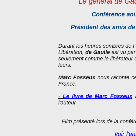
" Le
général de
Gau
Conférence an
Président des amis de 
Durant les heures sombres de l’O
Libération,
de Gaulle
est vu par
seulement comme le libérateur d
leurs.
Marc Fosseux
nous raconte ce
France.
-
Le livre de Marc Fosseux
l'auteur
- Film présenté lors de la confé
Voir l'e