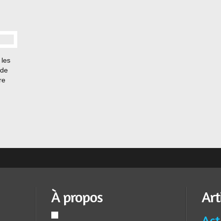
 les
 de
re
tions
e
es,...
À propos
Art