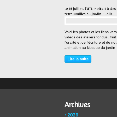
Le 15 juillet, l'UTL invitait à des
retrouvailles au jardin Public.
…
Voici les photos et les liens vers
vidéos des ateliers fondus, fruit
l'oralité et de l'écriture et de not
animation au kiosque du jardin
public, dans le cadre des anima
d'été de la ville. Une première l
Lire la suite
mercredi 15 juillet avec des text
Archives
2026