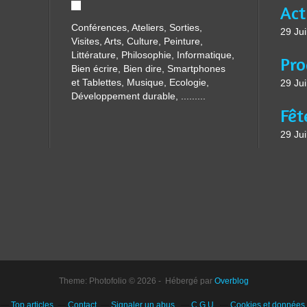
Conférences, Ateliers, Sorties,
29 Jui
Visites, Arts, Culture, Peinture,
Littérature, Philosophie, Informatique,
Bien écrire, Bien dire, Smartphones
et Tablettes, Musique, Ecologie,
29 Jui
Développement durable, .........
29 Jui
Theme: Photofolio © 2026 - Hébergé par
Overblog
Top articles
Contact
Signaler un abus
C.G.U.
Cookies et données