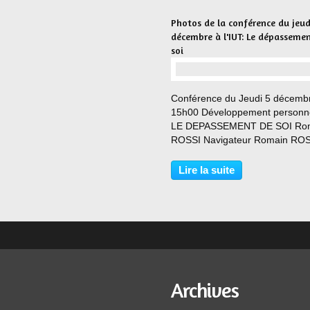
Photos de la conférence du jeud
décembre à l'IUT: Le dépasseme
soi
…
Conférence du Jeudi 5 décemb
15h00 Développement personne
LE DEPASSEMENT DE SOI Ro
ROSSI Navigateur Romain RO
Navigateur Ingénieur, pianiste e
marin Romain Rossi a vécu son
Lire la suite
enfance à Béthune, le pays des
Mines consacré par l’Unesco. B
Archives