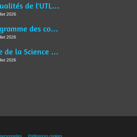
Actualités de l'UTL Jean BURIDAN
llet 2026
Programme des conférences, des activités et ateliers de l'année universitaire 2025-2026
llet 2026
Fête de la Science à Liévin le jeudi 8 octobre à 9h30, sur le thème " Saveurs Savantes ".
llet 2026
 personnelles
Préférences cookies