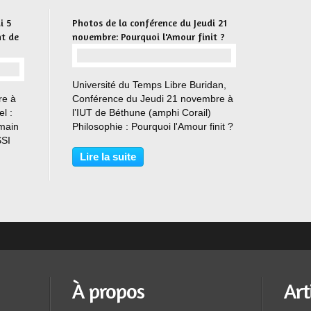
i 5
Photos de la conférence du Jeudi 21
nt de
novembre: Pourquoi l'Amour finit ?
…
Université du Temps Libre Buridan,
re à
Conférence du Jeudi 21 novembre à
l :
l’IUT de Béthune (amphi Corail)
main
Philosophie : Pourquoi l'Amour finit ?
SSI
Partenariat avec Cité Philo Après le
t
thème mémoire et l'oubli, et la
Lire la suite
séparation, Jean-François Rey,
partenaire...
ac...
À propos
Art