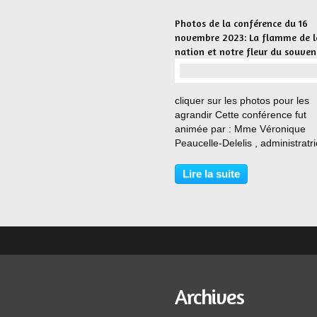
Photos de la conférence du 16
novembre 2023: La flamme de l
nation et notre fleur du souveni
…
cliquer sur les photos pour les
agrandir Cette conférence fut
animée par : Mme Véronique
Peaucelle-Delelis , administratr
générale, vice-présidente du F
de dotation du Bleuet de France
Lire la suite
directrice générale de l'Office
national des combattants...
Archives