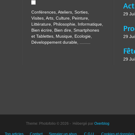
Conférences, Ateliers, Sorties,
29 Jui
Visites, Arts, Culture, Peinture,
Littérature, Philosophie, Informatique,
Bien écrire, Bien dire, Smartphones
et Tablettes, Musique, Ecologie,
29 Jui
Développement durable, .........
29 Jui
Theme: Photofolio © 2026 - Hébergé par
Overblog
Top articles
Contact
Signaler un abus
C.G.U.
Cookies et données