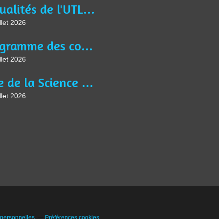
Actualités de l'UTL Jean BURIDAN
llet 2026
Programme des conférences, des activités et ateliers de l'année universitaire 2025-2026
llet 2026
Fête de la Science à Liévin le jeudi 8 octobre à 9h30, sur le thème " Saveurs Savantes ".
llet 2026
 personnelles
Préférences cookies