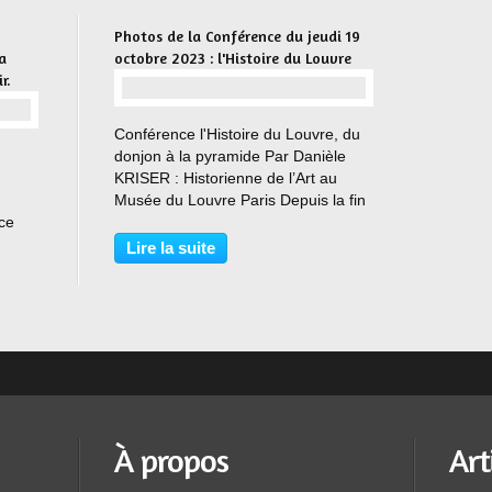
Photos de la Conférence du jeudi 19
a
octobre 2023 : l'Histoire du Louvre
r.
…
Conférence l'Histoire du Louvre, du
donjon à la pyramide Par Danièle
KRISER : Historienne de l’Art au
Musée du Louvre Paris Depuis la fin
ice
du XIIème siècle, le Louvre est au
onds
cœur de l’histoire de Paris.
Lire la suite
 et
Forteresse bâtie aux limites de la
ville par Philippe-Auguste,...
À propos
Art