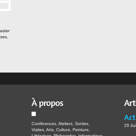
Master
ises,
de
 de
À propos
Art
Conférences, Ateliers, Sorties,
29 Jui
Visites, Arts, Culture, Peinture,
Littérature, Philosophie, Informatique,