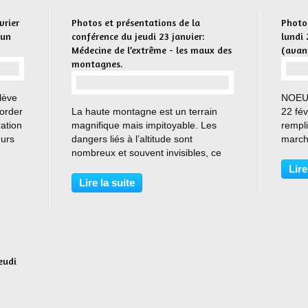
vrier
Photos et présentations de la
Photo
 un
conférence du jeudi 23 janvier:
lundi
Médecine de l’extrême - les maux des
(avant
montagnes.
ulève
NOEUX
…
order
La haute montagne est un terrain
22 fév
ration
magnifique mais impitoyable. Les
rempli
eurs
dangers liés à l’altitude sont
march
nombreux et souvent invisibles, ce
habit
normes
qui les rend d’autant plus
apport
Lire
redoutables. Cependant, avec une
extrai
Lire la suite
bonne préparation, une
distri
connaissance approfondie des
risques...
eudi