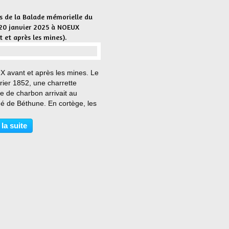
s de la Balade mémorielle du
 20 janvier 2025 à NOEUX
 et après les mines).
…
 avant et après les mines. Le
rier 1852, une charrette
e de charbon arrivait au
é de Béthune. En cortège, les
ants du village de Nœux
aient les premières gaillettes
 la suite
tes de leur sous-sol pour les
buer gratuitement...