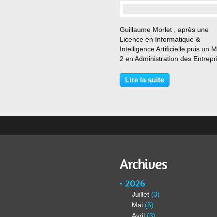
…
Guillaume Morlet , après une
Licence en Informatique &
Intelligence Artificielle puis un 
2 en Administration des Entrepr
a exercé de nombreuses
responsabilités comme : Chef 
Lire la suite
projet Informatique, Contrôleur
gestion, Directeur Innovation...
Archives
2026
Juillet
(3)
Mai
(5)
Avril
(3)