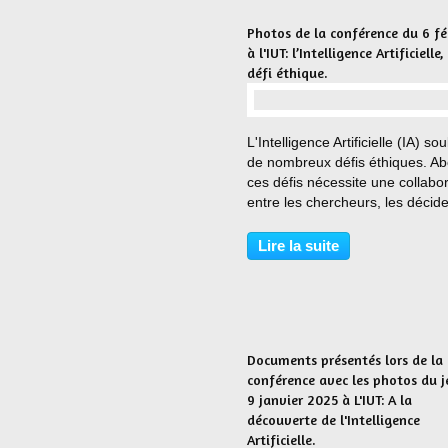
Photos de la conférence du 6 fé
à l'IUT: l’Intelligence Artificielle,
défi éthique.
…
L'Intelligence Artificielle (IA) so
de nombreux défis éthiques. Ab
ces défis nécessite une collabo
entre les chercheurs, les décid
politiques, les entreprises et la
société civile pour établir des 
Lire la suite
éthiques et réglementaires...
Documents présentés lors de la
conférence avec les photos du j
9 janvier 2025 à L'IUT: A la
découverte de l'Intelligence
Artificielle.