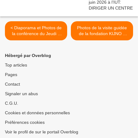
< Diaporama et Photos de
Photos de la visite guidée
la conférence du Jeudi 6
de la fondation KIJNO à
février: La Sophrologie
Noeux-les-Mines le 04 mars
2020 >
Hébergé par Overblog
Top articles
Pages
Contact
Signaler un abus
C.G.U.
Cookies et données personnelles
Préférences cookies
Voir le profil de sur le portail Overblog