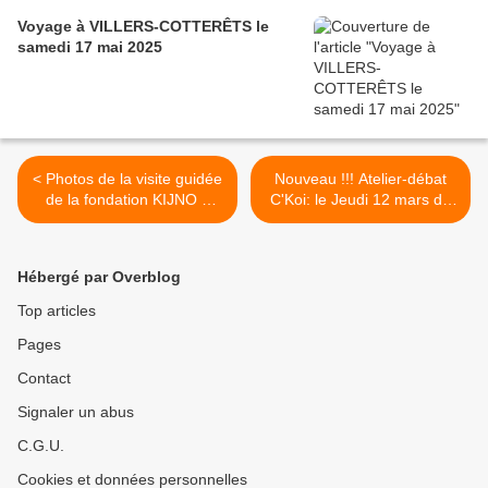
Voyage à VILLERS-COTTERÊTS le
samedi 17 mai 2025
< Photos de la visite guidée
Nouveau !!! Atelier-débat
de la fondation KIJNO à
C'Koi: le Jeudi 12 mars de
Noeux-les-Mines le 04 mars
19h00 à 20h00 au Nautilus
2020
>
Hébergé par Overblog
Top articles
Pages
Contact
Signaler un abus
C.G.U.
Cookies et données personnelles