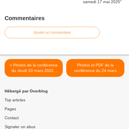
Commentaires
Ajouter un commentaire
< Photos de la conférence
Photos et PDF de la
du Jeudi 10 mars 2022 :
conférence du 24 mars
Notre Dame de la Treille
2022: La coopération
transfrontalière au sein de
l’UE >
Hébergé par Overblog
Top articles
Pages
Contact
Signaler un abus