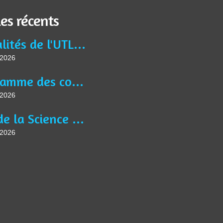
les récents
Actualités de l'UTL Jean BURIDAN
t 2026
Programme des conférences, des activités et ateliers de l'année universitaire 2025-2026
t 2026
Fête de la Science à Liévin le jeudi 8 octobre à 9h30, sur le thème " Saveurs Savantes ".
t 2026