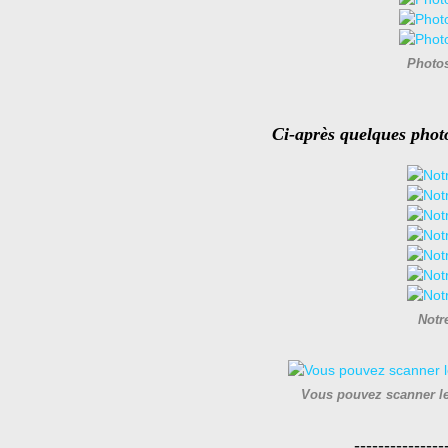
Photos
Ci-après quelques phot
Notr
Vous pouvez scanner l
---------------