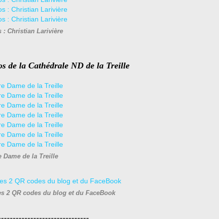
 : Christian Larivière
os
de la Cathédrale ND de la Treille
e Dame de la Treille
es 2 QR codes du blog et du FaceBook
-------------------------------