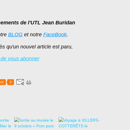
nements de l'UTL Jean Buridan
otre
BLOG
et notre
FaceBook
.
ès qu'un nouvel article est paru,
 de vous abonner
st
0