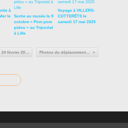
rtie à
Voyage à VILLERS-
er le
Sortie au musée le 9
COTTERÊTS le
octobre « Pom pom
samedi 17 mai 2025
pidou » au Tripostal
à Lille
Photos de la conférence du Jeudi 24 février 2022 : Lumino et relaxothérapie combinées
Photos du déplacement à LILLE le 17 mars 2022