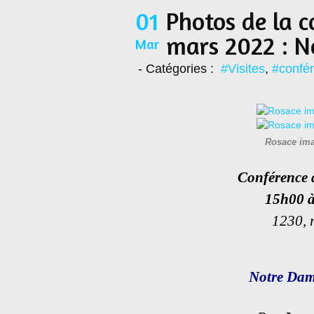
01
Photos de la c
mars 2022 : No
Mar
- Catégories :
#Visites
,
#confé
Rosace ima
Conférence 
15h00 à
1230, r
Notre Dame