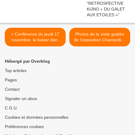
< Conférence du jeudi 17
Photos de la visite guidée
novembre: le baiser dans
de l'exposition Champollion
l'Histoire de l'Art
au Louvre Lens jeudi 8
décembre 2022 à 15h00 >
Hébergé par Overblog
Top articles
Pages
Contact
Signaler un abus
C.G.U.
Cookies et données personnelles
Préférences cookies