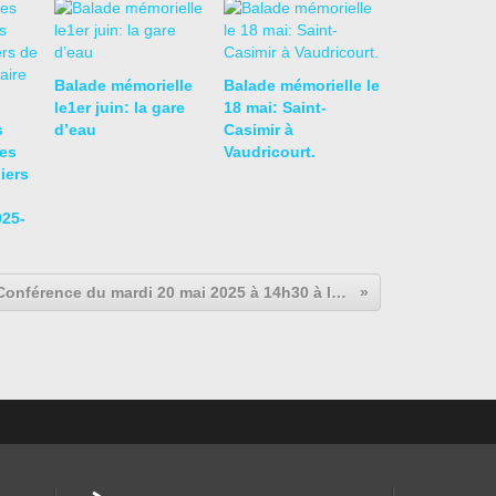
Balade mémorielle
Balade mémorielle le
le1er juin: la gare
18 mai: Saint-
s
d’eau
Casimir à
es
Vaudricourt.
liers
025-
Conférence du mardi 20 mai 2025 à 14h30 à la FSA: Les très riches heures du Duc de Berry.