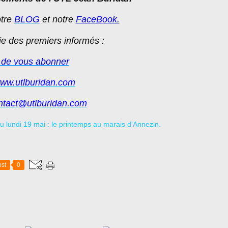
otre
BLOG
et notre
FaceBook.
tie des premiers informés :
 de vous abonner
ww.utlburidan.com
ntact@utlburidan.com
st
0