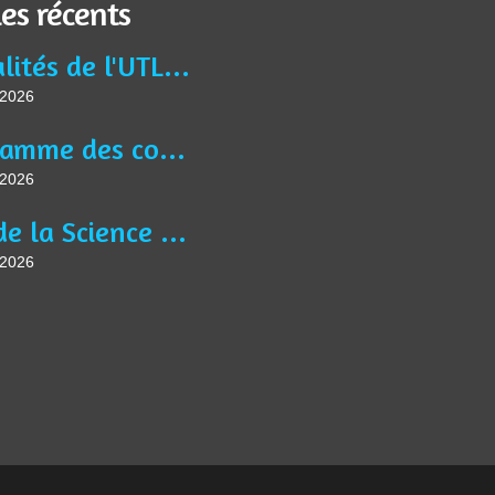
les récents
Actualités de l'UTL Jean BURIDAN
t 2026
Programme des conférences, des activités et ateliers de l'année universitaire 2025-2026
t 2026
Fête de la Science à Liévin le jeudi 8 octobre à 9h30, sur le thème " Saveurs Savantes ".
t 2026