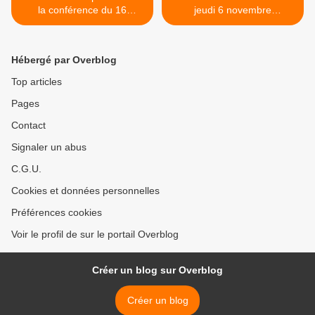
la conférence du 16
jeudi 6 novembre
octobre : Le Ch’ti, une
2025 -15h à l’IUT: La lutte
langue comme une autre ?
contre le crime organisé et
le terrorisme >
Hébergé par Overblog
Top articles
Pages
Contact
Signaler un abus
C.G.U.
Cookies et données personnelles
Préférences cookies
Voir le profil de sur le portail Overblog
Créer un blog sur Overblog
Créer un blog